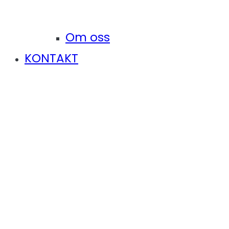
Om oss
KONTAKT
Mestringshusene Tysnes
søker Psykiater
Hem
Job
Mestringshusene Tysnes søker Psykiater