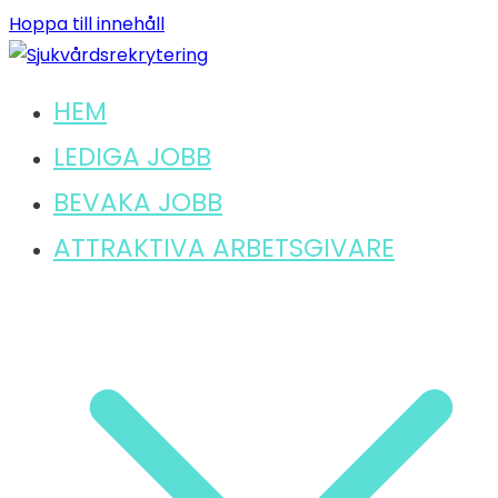
Hoppa till innehåll
HEM
Hitta ditt lediga jobb inom sjukvård
Sjukvårdsrekrytering
LEDIGA JOBB
BEVAKA JOBB
ATTRAKTIVA ARBETSGIVARE