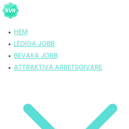
Hoppa
till
innehåll
HEM
Hitta ditt lediga jobb inom sjukvård
Sjukvårdsrekrytering
LEDIGA JOBB
BEVAKA JOBB
ATTRAKTIVA ARBETSGIVARE