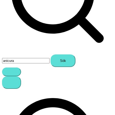
Sök
efter: