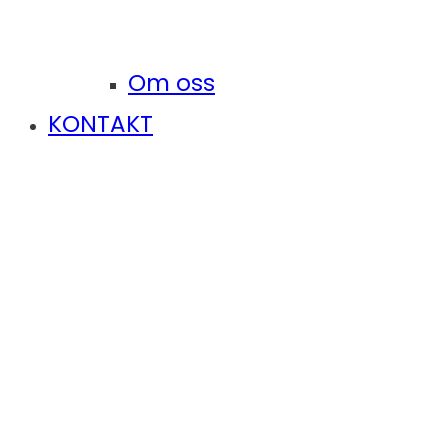
Om oss
KONTAKT
Sökresultat för:
anicura
Hem
Sökresultat för: anicura