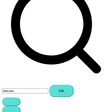
Sök
efter: