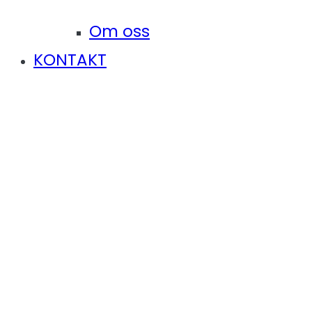
Om oss
KONTAKT
Tandtekniker till vårt
laboratorium i Trondheim
Hem
Job
Tandtekniker till vårt laboratorium i Trondheim