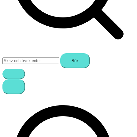
Sök
efter: