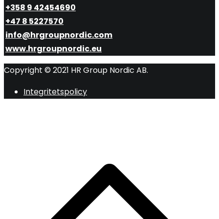
+358 9 42454690
+47 8 5227570
info@hrgroupnordic.com
www.hrgroupnordic.eu
Copyright © 2021 HR Group Nordic AB.
Integritetspolicy
R
ti