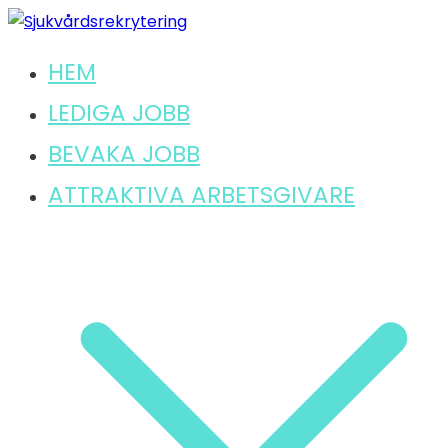
Hoppa
till
HEM
Hitta ditt lediga jobb inom sjukvård
innehåll
Sjukvårdsrekrytering
LEDIGA JOBB
BEVAKA JOBB
ATTRAKTIVA ARBETSGIVARE