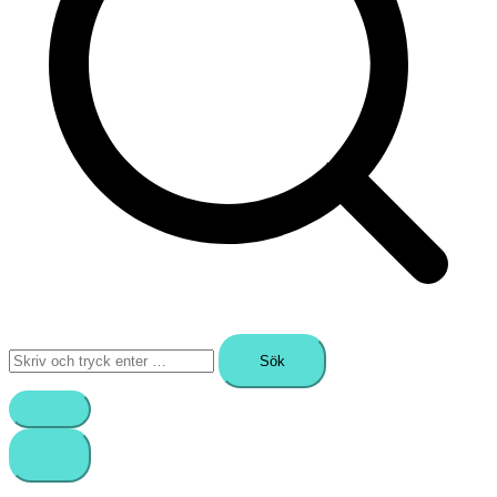
Sök
efter: