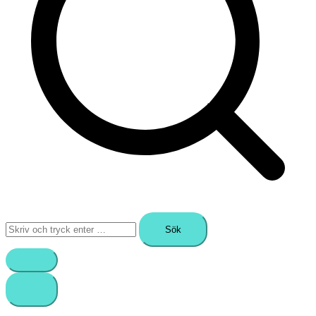
Sök
efter: