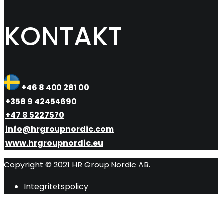
KONTAKT
+46 8 400 281 00
+358 9 42454690
+47 8 5227570
info@hrgroupnordic.com
www.hrgroupnordic.eu
Copyright © 2021 HR Group Nordic AB.
Integritetspolicy
R
ti