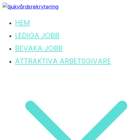
Hoppa
till
HEM
Hitta ditt lediga jobb inom sjukvård
innehåll
Sjukvårdsrekrytering
LEDIGA JOBB
BEVAKA JOBB
ATTRAKTIVA ARBETSGIVARE