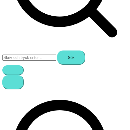
Sök
efter: