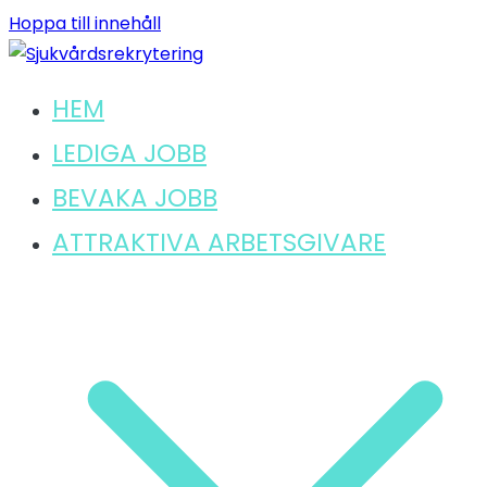
Hoppa till innehåll
HEM
Hitta ditt lediga jobb inom sjukvård
Sjukvårdsrekrytering
LEDIGA JOBB
BEVAKA JOBB
ATTRAKTIVA ARBETSGIVARE