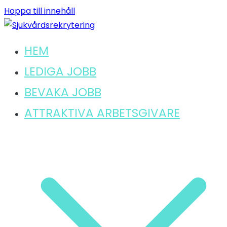
Hoppa till innehåll
HEM
Hitta ditt lediga jobb inom sjukvård
Sjukvårdsrekrytering
LEDIGA JOBB
BEVAKA JOBB
ATTRAKTIVA ARBETSGIVARE