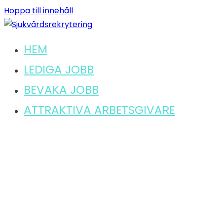
Hoppa till innehåll
HEM
Hitta ditt lediga jobb inom sjukvård
Sjukvårdsrekrytering
LEDIGA JOBB
BEVAKA JOBB
ATTRAKTIVA ARBETSGIVARE